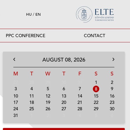
HU
/
EN
PPC CONFERENCE
CONTACT
AUGUST
08,
2026
M
T
W
T
F
S
S
27
28
29
30
31
1
2
3
4
5
6
7
9
8
10
11
12
13
14
15
16
17
18
19
20
21
22
23
24
25
26
27
28
29
30
31
1
2
3
4
5
6