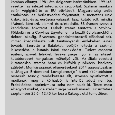
korában elhunyt. 1981 óta dolgozott intézetünkben, 1991-től
vezette az intézet integrációs csoportját. Szakmai munkája
során végigkísérte az EU bővítéseit, Magyarország uniós
csatlakozási és beilleszkedési folyamatát, a monetáris unió
kialakulását és az eurózóna válságát. Igazi kutató volt, mindig
kíváncsi, kérdező, elemző és szintetizáló. 33 évesen szerzett
kandidátusi fokozatot. Diákok százait tanította a Szolnoki
Főiskolán és a Corvinus Egyetemen, a kezdő évfolyamoktól a
doktori iskoláig. Élvezetes, gondolatébresztő előadásai sok,
immár közgazdásszá vált tanítványának emlékében élnek
tovább. Szerette a fiatalokat, beléjük oltotta a szakmai
lelkesedést, a kutatás iránti érdeklődést. Tudott csapatot
építeni, szívvel, lélekkel. Tevékenysége nyomán az intézeti
kutatócsoport hangulatos műhellyé vált. Az általa vezetett
kutatásokból számos hazai és külföldi publikáció, kiadvány
született Munkásságának elismeréseként 2014 augusztusában
a „Magyar Érdemrend Lovagkeresztje” állami kitüntetésben
részesült. Mindig rendelkezésre állt, szivesen nyilatkozott a
médiának, még a kórházból is interjút adott nemrég.
Érdeklődése, optimizmusa soha nem aludt ki. Teste most
elhagyott minket, de szellemisége velünk marad! Búcsúztatása
szeptember 25-én 12.45-kor lesz a Rákospalotai temetőben.