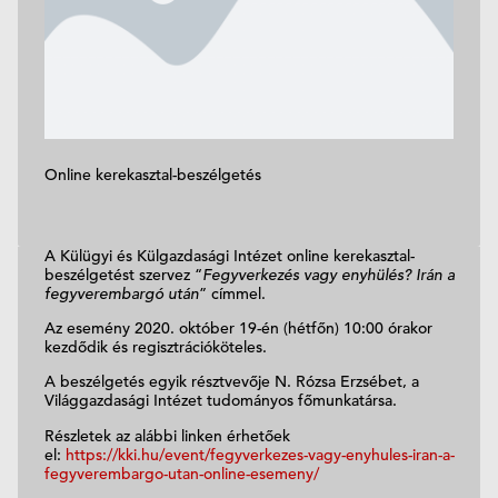
Online kerekasztal-beszélgetés
A Külügyi és Külgazdasági Intézet online kerekasztal-
beszélgetést szervez “
Fegyverkezés vagy enyhülés? Irán a
fegyverembargó után
” címmel.
Az esemény 2020. október 19-én (hétfőn) 10:00 órakor
kezdődik és regisztrációköteles.
A beszélgetés egyik résztvevője N. Rózsa Erzsébet, a
Világgazdasági Intézet tudományos főmunkatársa.
Részletek az alábbi linken érhetőek
el:
https://kki.hu/event/fegyverkezes-vagy-enyhules-iran-a-
fegyverembargo-utan-online-esemeny/