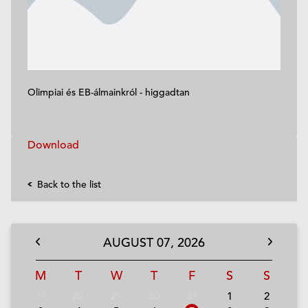
Olimpiai és EB-álmainkról - higgadtan
Download
Back to the list
AUGUST
07,
2026
M
T
W
T
F
S
S
27
28
29
30
31
1
2