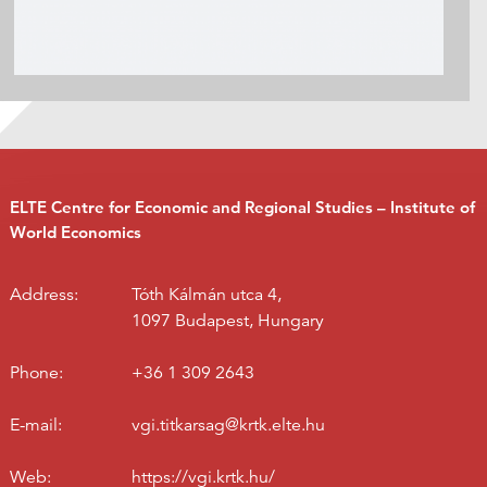
ELTE Centre for Economic and Regional Studies – Institute of
World Economics
Address:
Tóth Kálmán utca 4,
1097 Budapest, Hungary
Phone:
+36 1 309 2643
E-mail:
vgi.titkarsag@krtk.elte.hu
Web:
https://vgi.krtk.hu/