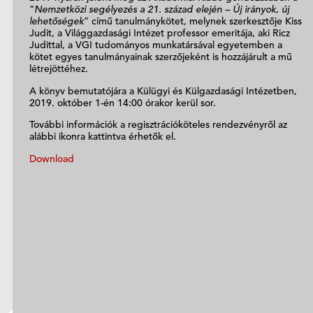
“
Nemzetközi segélyezés a 21. század elején – Új irányok, új
lehetőségek
” című tanulmánykötet, melynek szerkesztője Kiss
Judit, a Világgazdasági Intézet professor emeritája, aki Ricz
Judittal, a VGI tudományos munkatársával egyetemben a
kötet egyes tanulmányainak szerzőjeként is hozzájárult a mű
létrejöttéhez.
A könyv bemutatójára a Külügyi és Külgazdasági Intézetben,
2019. október 1-én 14:00 órakor kerül sor.
További információk a regisztrációköteles rendezvényről az
alábbi ikonra kattintva érhetők el.
Download