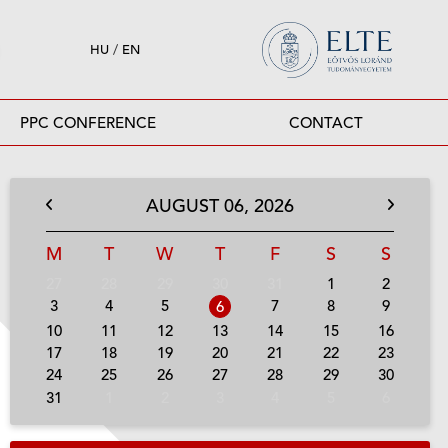
HU
/
EN
PPC CONFERENCE
CONTACT
AUGUST
06,
2026
M
T
W
T
F
S
S
27
28
29
30
31
1
2
3
4
5
7
8
9
6
10
11
12
13
14
15
16
17
18
19
20
21
22
23
24
25
26
27
28
29
30
31
1
2
3
4
5
6