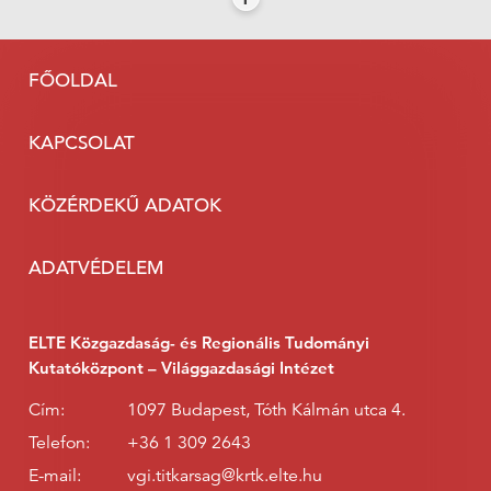
FŐOLDAL
KAPCSOLAT
KÖZÉRDEKŰ ADATOK
ADATVÉDELEM
ELTE Közgazdaság- és Regionális Tudományi
Kutatóközpont – Világgazdasági Intézet
Cím:
1097 Budapest, Tóth Kálmán utca 4.
Telefon:
+36 1 309 2643
E-mail:
vgi.titkarsag@krtk.elte.hu