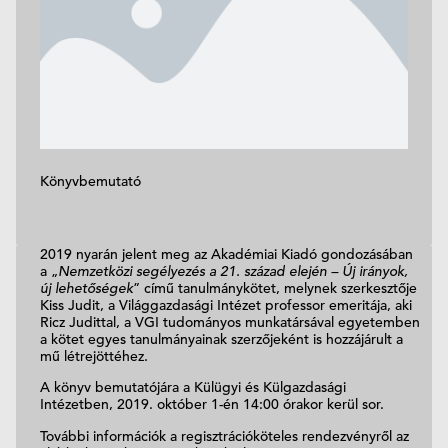
Könyvbemutató
2019 nyarán jelent meg az Akadémiai Kiadó gondozásában
a „
Nemzetközi segélyezés a 21. század elején – Új irányok,
új lehetőségek
” című tanulmánykötet, melynek szerkesztője
Kiss Judit, a Világgazdasági Intézet professor emeritája, aki
Ricz Judittal, a VGI tudományos munkatársával egyetemben
a kötet egyes tanulmányainak szerzőjeként is hozzájárult a
mű létrejöttéhez.
A könyv bemutatójára a Külügyi és Külgazdasági
Intézetben, 2019. október 1-én 14:00 órakor kerül sor.
További információk a regisztrációköteles rendezvényről az