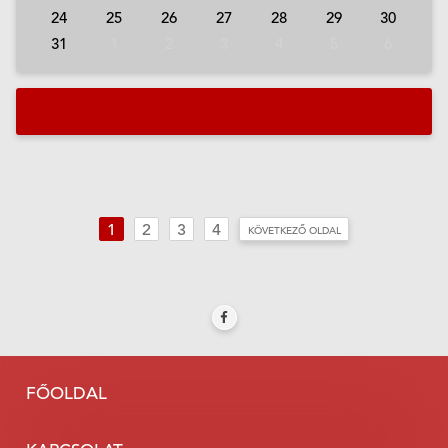
24
25
26
27
28
29
30
31
1
2
3
4
5
6
a
1
2
3
4
KÖVETKEZŐ OLDAL
FŐOLDAL