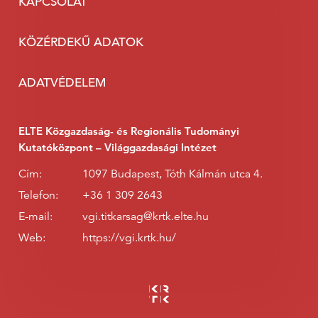
KAPCSOLAT
KÖZÉRDEKŰ ADATOK
ADATVÉDELEM
ELTE Közgazdaság- és Regionális Tudományi
Kutatóközpont – Világgazdasági Intézet
Cím:
1097 Budapest, Tóth Kálmán utca 4.
Telefon:
+36 1 309 2643
E-mail:
vgi.titkarsag@krtk.elte.hu
Web:
https://vgi.krtk.hu/