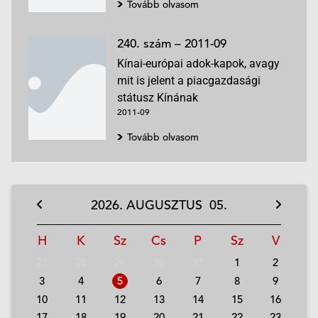
Tovább olvasom
240. szám – 2011-09
Kínai-európai adok-kapok, avagy
mit is jelent a piacgazdasági
státusz Kínának
2011-09
Tovább olvasom
2026.
AUGUSZTUS
05.
H
K
Sz
Cs
P
Sz
V
27
28
29
30
31
1
2
3
4
5
6
7
8
9
10
11
12
13
14
15
16
17
18
19
20
21
22
23