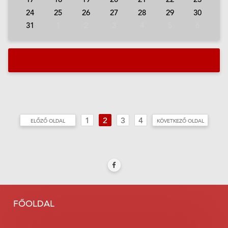
24
25
26
27
28
29
30
31
1
2
3
4
5
6
a
1
2
3
4
ELŐZŐ OLDAL
KÖVETKEZŐ OLDAL
FŐOLDAL