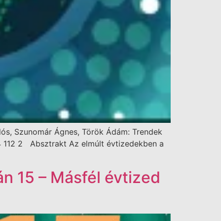
iklós, Szunomár Ágnes, Török Ádám: Trendek
64 112 2 Absztrakt Az elmúlt évtizedekben a
bán 15 – Másfél évtized