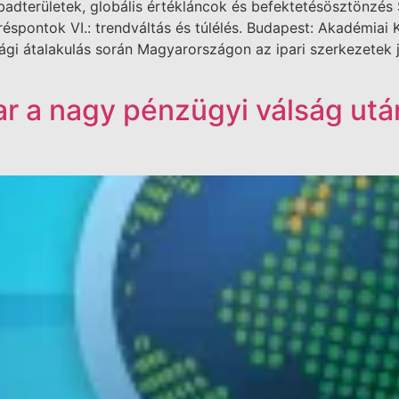
badterületek, globális értékláncok és befektetésösztönzés 
spontok VI.: trendváltás és túlélés. Budapest: Akadémiai 
 átalakulás során Magyarországon az ipari szerkezetek je
par a nagy pénzügyi válság utá