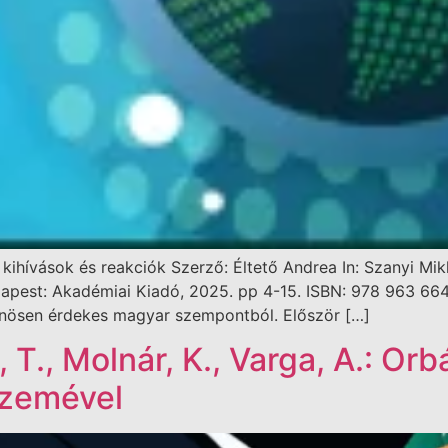
 kihívások és reakciók Szerző: Éltető Andrea In: Szanyi M
Budapest: Akadémiai Kiadó, 2025. pp 4-15. ISBN: 978 963 6
önösen érdekes magyar szempontból. Először […]
 T., Molnár, K., Varga, A.: Or
szemével