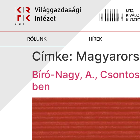
RÓLUNK
HÍREK
Címke:
Magyarors
Bíró-Nagy, A., Csontos,
ben