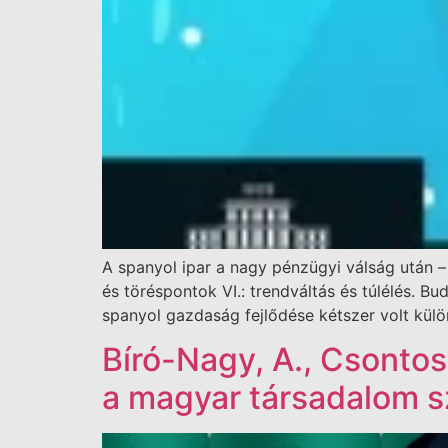
A spanyol ipar a nagy pénzügyi válság után –
és töréspontok VI.: trendváltás és túlélés. 
spanyol gazdaság fejlődése kétszer volt kül
Bíró-Nagy, A., Csontos,
a magyar társadalom 