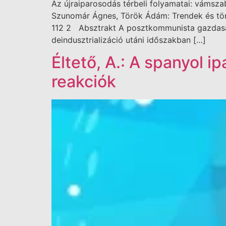
Az újraiparosodás térbeli folyamatai: vámsza
Szunomár Ágnes, Török Ádám: Trendek és töré
112 2 Absztrakt A posztkommunista gazdasági
deindusztrializáció utáni időszakban […]
Éltető, A.: A spanyol i
reakciók