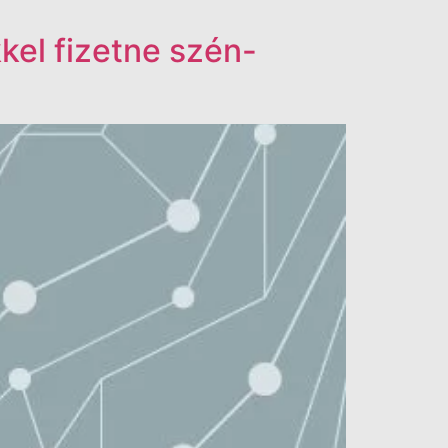
kkel fizetne szén-