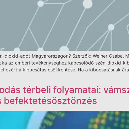
szén-dioxid-adót Magyarországon? Szerzők: Weiner Csaba, Mu
oka az emberi tevékenységhez kapcsolódó szén-dioxid-kibo
él ezért a kibocsátás csökkentése. Ha a kibocsátásnak ára
sodás térbeli folyamatai: vám
és befektetésösztönzés