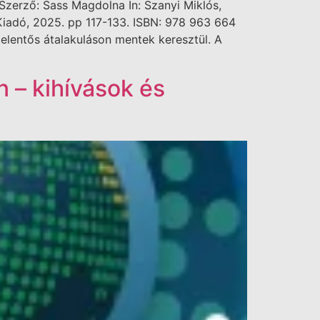
Szerző: Sass Magdolna In: Szanyi Miklós,
Kiadó, 2025. pp 117-133. ISBN: 978 963 664
lentős átalakuláson mentek keresztül. A
n – kihívások és