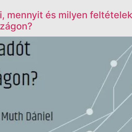
i, mennyit és milyen feltétele
szágon?