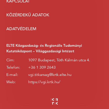
KAPCSOLAT
KÖZÉRDEKŰ ADATOK
ADATVÉDELEM
ELTE Közgazdaság- és Regionális Tudományi
Kutatóközpont – Világgazdasági Intézet
Cím:
1097 Budapest, Tóth Kálmán utca 4.
Telefon:
+36 1 309 2643
E-mail:
vgi.titkarsag@krtk.elte.hu
Web:
https://vgi.krtk.hu/