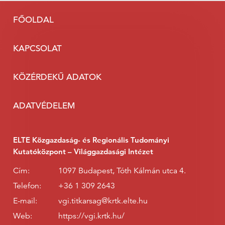
FŐOLDAL
KAPCSOLAT
KÖZÉRDEKŰ ADATOK
ADATVÉDELEM
ELTE Közgazdaság- és Regionális Tudományi
Kutatóközpont – Világgazdasági Intézet
Cím:
1097 Budapest, Tóth Kálmán utca 4.
Telefon:
+36 1 309 2643
E-mail:
vgi.titkarsag@krtk.elte.hu
Web:
https://vgi.krtk.hu/