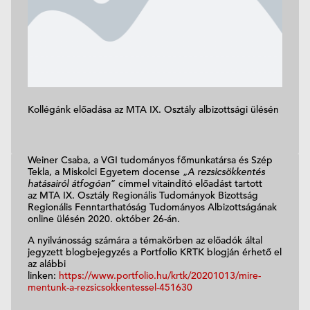
Kollégánk előadása az MTA IX. Osztály albizottsági ülésén
Weiner Csaba, a VGI tudományos főmunkatársa és Szép
Tekla, a Miskolci Egyetem docense „
A rezsicsökkentés
hatásairól átfogóan
” címmel vitaindító előadást tartott
az MTA IX. Osztály Regionális Tudományok Bizottság
Regionális Fenntarthatóság Tudományos Albizottságának
online ülésén 2020. október 26-án.
A nyilvánosság számára a témakörben az előadók által
jegyzett blogbejegyzés a Portfolio KRTK blogján érhető el
az alábbi
linken:
https://www.portfolio.hu/krtk/20201013/mire-
mentunk-a-rezsicsokkentessel-451630