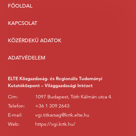
FŐOLDAL
KAPCSOLAT
KÖZÉRDEKŰ ADATOK
ADATVÉDELEM
ELTE Közgazdaság- és Regionális Tudományi
Kutatóközpont – Világgazdasági Intézet
Cím:
1097 Budapest, Tóth Kálmán utca 4.
Telefon:
+36 1 309 2643
E-mail:
vgi.titkarsag@krtk.elte.hu
Web:
https://vgi.krtk.hu/