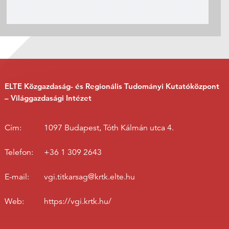
ELTE Közgazdaság- és Regionális Tudományi Kutatóközpont
– Világgazdasági Intézet
Cím:
1097 Budapest, Tóth Kálmán utca 4.
Telefon:
+36 1 309 2643
E-mail:
vgi.titkarsag@krtk.elte.hu
Web:
https://vgi.krtk.hu/