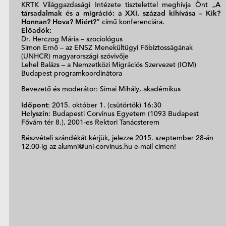
KRTK Világgazdasági Intézete tisztelettel meghívja Önt „
A
társadalmak és a migráció: a XXI. század kihívása – Kik?
Honnan? Hova? Miért?
” című konferenciára.
Előadók:
Dr. Herczog Mária – szociológus
Simon Ernő – az ENSZ Menekültügyi Főbiztosságának
(UNHCR) magyarországi szóvivője
Lehel Balázs – a Nemzetközi Migrációs Szervezet (IOM)
Budapest programkoordinátora
Bevezető és moderátor: Simai Mihály, akadémikus
Időpont
: 2015. október 1. (csütörtök) 16:30
Helyszín
: Budapesti Corvinus Egyetem (1093 Budapest
Fővám tér 8.), 2001-es Rektori Tanácsterem
Részvételi szándékát kérjük, jelezze 2015. szeptember 28-án
12.00-ig az alumni@uni-corvinus.hu e-mail címen!