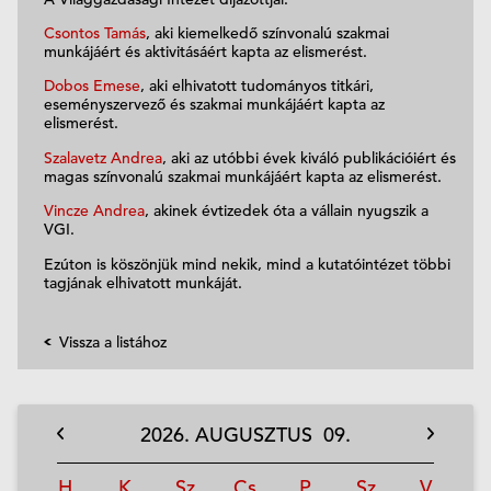
Csontos Tamás
, aki kiemelkedő színvonalú szakmai
munkájáért és aktivitásáért kapta az elismerést.
Dobos Emese
, aki elhivatott tudományos titkári,
eseményszervező és szakmai munkájáért kapta az
elismerést.
Szalavetz Andrea
, aki az utóbbi évek kiváló publikációiért és
magas színvonalú szakmai munkájáért kapta az elismerést.
Vincze Andrea
, akinek évtizedek óta a vállain nyugszik a
VGI.
Ezúton is köszönjük mind nekik, mind a kutatóintézet többi
tagjának elhivatott munkáját.
Vissza a listához
2026.
AUGUSZTUS
09.
H
K
Sz
Cs
P
Sz
V