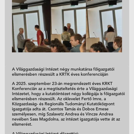
A Világgazdasági Intézet négy munkatársa főigazgatói
elismerésben részesült a KRTK éves konferenciáján
A 2025. szeptember 23-án megrendezett éves KRKT
Konferencián az a megtiszteltetés érte a Világgazdasági
Intézetet, hogy a kutatóintézet négy kollégája is főigazgatói
elismerésben részesült. Az oklevelet Fertő Imre, a
Közgazdaság- és Regionális Tudományi Kutatóközpont
igazgatója adta át. Csontos Tamás és Dobos Emese
személyesen, míg Szalavetz Andrea és Vincze Andrea
nevében Sass Magdolna, az intézet igazgatója vette át az
elismerést.
A Világgazdasági Intézet díjazottjai: