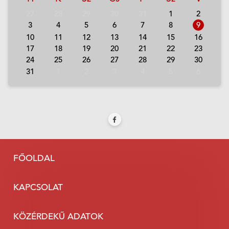
27
28
29
30
31
1
2
3
4
5
6
7
8
9
10
11
12
13
14
15
16
17
18
19
20
21
22
23
24
25
26
27
28
29
30
31
1
2
3
4
5
6
FŐOLDAL
KAPCSOLAT
KÖZÉRDEKŰ ADATOK