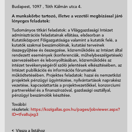
Budapest, 1097 , Tóth Kálmán utca 4.
A munkakörbe tartozó, illetve a vezetői megbízással járó
lényeges feladatok:
Tudományos titkári feladatok: a Világgazdasági Intézet
adminisztrációs feladatainak ellátása, elsősorban a
Kutatóközpont Főigazgatósága valamint a kutatók felé, a
kutatók szakmai beszámolóinak, kutatási terveinek
összegyűjtése és összegzése, közreműködés az Intézet által
rendezett események (konferenciák, műhelybeszélgetések)
szervezésében és lebonyolításában, közreműködés az
intézet tevékenységéről szóló jelentések elkészítésében, az
Intézet publikációs és információs fórumainak
működtetésében. Projektes feladatok: hazai és nemzetközi
projektek pénzügyi ügyintézése, nyilvántartások naprakész
vezetése, kapcsolattartás a projektvezetőkkel, konzorciumi
partnerekkel és a finanszírozóval, gazdasági osztállyal,
pénzügyi beszámolók készítése.
További
részletek:
https://kozigallas.gov.hu/pages/jobviewer.aspx?
ID=tfva8ujxg3
Vissza a listához