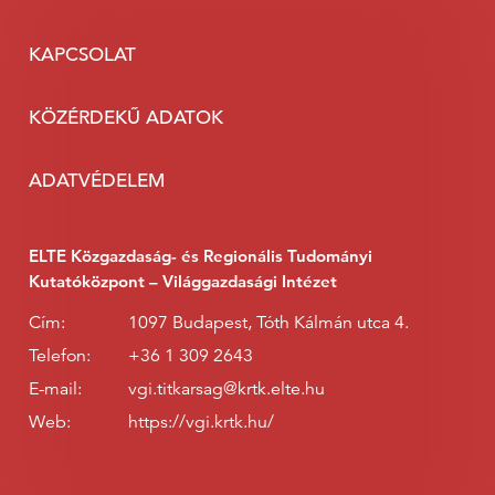
KAPCSOLAT
KÖZÉRDEKŰ ADATOK
ADATVÉDELEM
ELTE Közgazdaság- és Regionális Tudományi
Kutatóközpont – Világgazdasági Intézet
Cím:
1097 Budapest, Tóth Kálmán utca 4.
Telefon:
+36 1 309 2643
E-mail:
vgi.titkarsag@krtk.elte.hu
Web:
https://vgi.krtk.hu/