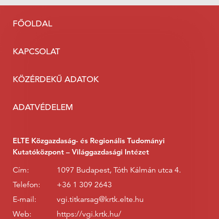
FŐOLDAL
KAPCSOLAT
KÖZÉRDEKŰ ADATOK
ADATVÉDELEM
ELTE Közgazdaság- és Regionális Tudományi
Kutatóközpont – Világgazdasági Intézet
Cím:
1097 Budapest, Tóth Kálmán utca 4.
Telefon:
+36 1 309 2643
E-mail:
vgi.titkarsag@krtk.elte.hu
Web:
https://vgi.krtk.hu/