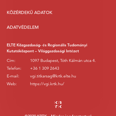
KÖZÉRDEKŰ ADATOK
ADATVÉDELEM
ELTE Közgazdaság- és Regionális Tudományi
Kutatóközpont – Világgazdasági Intézet
Cím:
1097 Budapest, Tóth Kálmán utca 4.
Telefon:
+36 1 309 2643
E-mail:
vgi.titkarsag@krtk.elte.hu
Web:
https://vgi.krtk.hu/