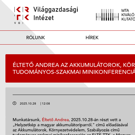
RÓLUNK
HÍREK
ÉLTETŐ ANDREA AZ AKKUMULÁTOROK, KÖR
TUDOMÁNYOS-SZAKMAI MINIKONFERENCI
2025.10.28
|
12:08
Munkatársunk,
Éltető Andrea
, 2025.10.28-án részt vett a
„Helyzetkép a magyar akkumulátoriparról.” című előadásával
az Akkumulátorok, Környezetvédelem, Szabályozás című
tudományos-szakmai minikonferencián az ELTE TTK, a Magyar