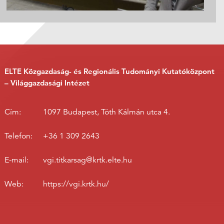
ELTE Közgazdaság- és Regionális Tudományi Kutatóközpont
– Világgazdasági Intézet
Cím:
1097 Budapest, Tóth Kálmán utca 4.
Telefon:
+36 1 309 2643
E-mail:
vgi.titkarsag@krtk.elte.hu
Web:
https://vgi.krtk.hu/