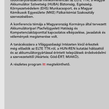
Akkumulátor Szövetség (HUBA) Biztonság, Egészség,
Környezetvédelem (EHS) Munkacsoport, és a Magyar
Kémikusok Egyesülete (MKE) Fizikai-kémiai Szakosztály
szervezésében.
A konferencia témája a Magyarország Kormánya által tervezett
Akkumulátoripari Piacfelügyeleti Hatóság és
Kompetenciaközponttal kapcsolatos elképzelése, javaslatok és
vélemények megismerése volt.
A tanácskozásra a Világgazdasági Intézeten kívül érkeztek
még előadók az ELTE TTK-ról, a HUN-REN kutatási hálózattól
és az akkumulátorgyártással érintett települések érdekvédelmi
a szervezeteitől (Akárteis; Göd-ÉRT; MIAKÖ).
A részletes program
itt
megtekinthető.