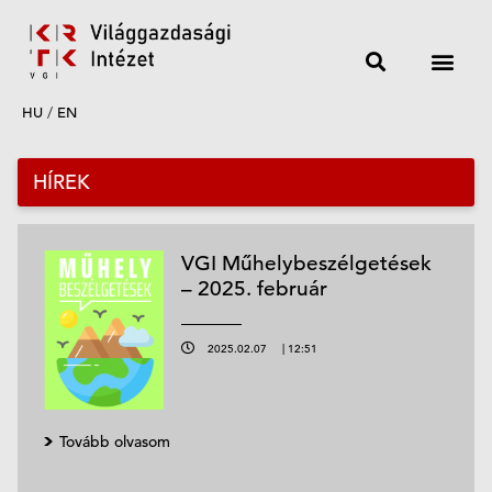
HU
/
EN
HÍREK
VGI Műhelybeszélgetések
– 2025. február
2025.02.07
|
12:51
Tovább olvasom