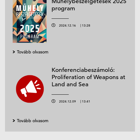
Műhelybeszélgetések 2025
program
2024.12.16
|
13:28
Tovább olvasom
Konferenciabeszámoló:
Proliferation of Weapons at
Land and Sea
2024.12.09
|
13:41
Tovább olvasom