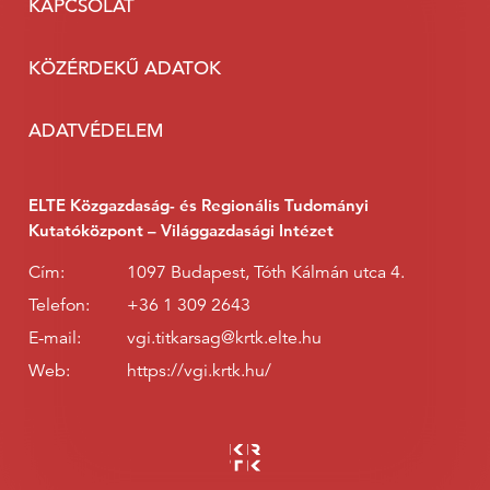
KAPCSOLAT
KÖZÉRDEKŰ ADATOK
ADATVÉDELEM
ELTE Közgazdaság- és Regionális Tudományi
Kutatóközpont – Világgazdasági Intézet
Cím:
1097 Budapest, Tóth Kálmán utca 4.
Telefon:
+36 1 309 2643
E-mail:
vgi.titkarsag@krtk.elte.hu
Web:
https://vgi.krtk.hu/