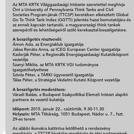
Az MTA KRTK Világgazdasági Intézete szeretettel meghívja
Önt a University of Pennsylvania Think Tanks and Civil
Societies Program-jának (TTCSP) keretében elkészített Global
Go To Think Tank Index (GGTTI) jelentés hazai bemutatójára és
az ennek kapcsán tartandó, a magyarországi think tankek
szerepéről és lehetőségeiről szóló kerekasztal-beszélgetésre.
A beszélgetés résztvevői:
Ámon Ada, az Energiaklub igazgatója
Jaksa Renáta Anna, az ICEG European Center igazgatója
Kaderják Péter, a Regionális Energiagazdasági Kutatóközpont
vezetője
Szanyi Miklós, az MTA KRTK VGI tudományos
igazgatóhelyettese
Szivós Péter, a TÁRKI ügyvezető igazgatója
Tálas Péter, a Stratégiai Védelmi Kutató Központ vezetője
A beszélgetés moderátora:
Váradi Balázs, a Budapest Szakpolitikai Elemző Intézet alapító
partnere és vezető kutatója
Időpont:
2015. január 22., csütörtök, 9.30-11.30
Helyszín:
MTA Titkárság, 1051 Budapest, Nádor u. 7., fszt.
29-es terem
Az alábbi ikonokra kattintva letölthető a rendezvény
meghívója, a TTCSP hivatalos meghívója és idei partnereinek