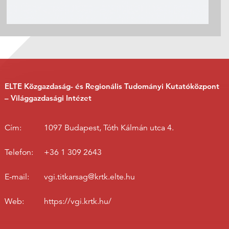
ELTE Közgazdaság- és Regionális Tudományi Kutatóközpont
– Világgazdasági Intézet
Cím:
1097 Budapest, Tóth Kálmán utca 4.
Telefon:
+36 1 309 2643
E-mail:
vgi.titkarsag@krtk.elte.hu
Web:
https://vgi.krtk.hu/