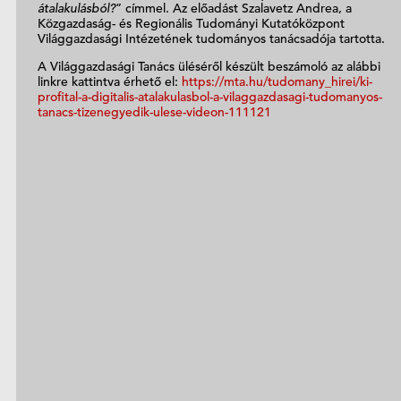
átalakulásból?
” címmel. Az előadást Szalavetz Andrea, a
Közgazdaság- és Regionális Tudományi Kutatóközpont
Világgazdasági Intézetének tudományos tanácsadója tartotta.
A Világgazdasági Tanács üléséről készült beszámoló az alábbi
linkre kattintva érhető el:
https://mta.hu/tudomany_hirei/ki-
profital-a-digitalis-atalakulasbol-a-vilaggazdasagi-tudomanyos-
tanacs-tizenegyedik-ulese-videon-111121