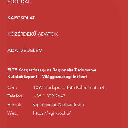
FŐOLDAL
KAPCSOLAT
KÖZÉRDEKŰ ADATOK
ADATVÉDELEM
ELTE Közgazdaság- és Regionális Tudományi
Kutatóközpont – Világgazdasági Intézet
Cím:
1097 Budapest, Tóth Kálmán utca 4.
Telefon:
+36 1 309 2643
E-mail:
vgi.titkarsag@krtk.elte.hu
Web:
https://vgi.krtk.hu/