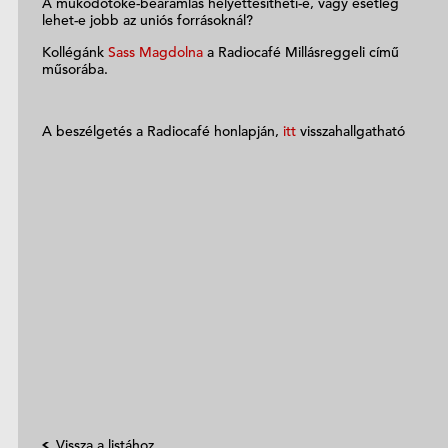
A működőtőke-beáramlás helyettesítheti-e, vagy esetleg
lehet-e jobb az uniós forrásoknál?
Kollégánk
Sass Magdolna
a Radiocafé Millásreggeli című
műsorába.
A beszélgetés a Radiocafé honlapján,
itt
visszahallgatható
Vissza a listához