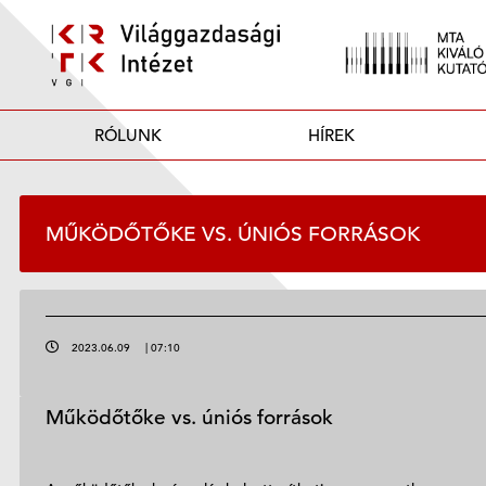
RÓLUNK
HÍREK
MŰKÖDŐTŐKE VS. ÚNIÓS FORRÁSOK
2023.06.09
|
07:10
Működőtőke vs. úniós források