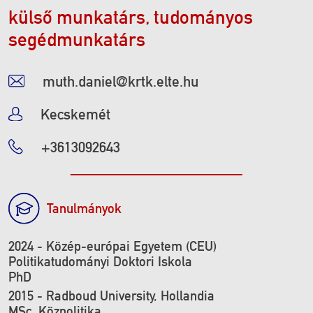
külső munkatárs, tudományos
segédmunkatárs
muth.daniel@krtk.elte.hu
Kecskemét
+3613092643
Tanulmányok
2024 - Közép-európai Egyetem (CEU)
Politikatudományi Doktori Iskola
PhD
2015 - Radboud University, Hollandia
MSc, Közpolitika