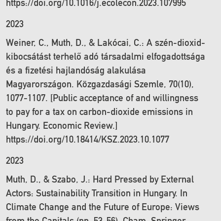
https://doi.org/10.1016/j.ecolecon.2023.107995
2023
Weiner, C., Muth, D., & Lakócai, C.: A szén-dioxid-
kibocsátást terhelő adó társadalmi elfogadottsága
és a fizetési hajlandóság alakulása
Magyarországon. Közgazdasági Szemle, 70(10),
1077-1107. [Public acceptance of and willingness
to pay for a tax on carbon-dioxide emissions in
Hungary. Economic Review.]
https://doi.org/10.18414/KSZ.2023.10.1077
2023
Muth, D., & Szabo, J.: Hard Pressed by External
Actors: Sustainability Transition in Hungary. In
Climate Change and the Future of Europe: Views
from the Capitals (pp. 53-56). Cham: Springer