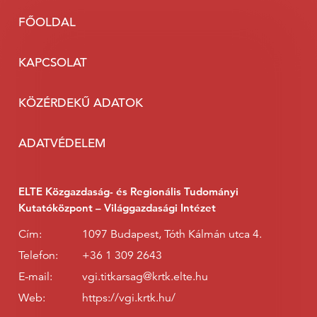
FŐOLDAL
KAPCSOLAT
KÖZÉRDEKŰ ADATOK
ADATVÉDELEM
ELTE Közgazdaság- és Regionális Tudományi
Kutatóközpont – Világgazdasági Intézet
Cím:
1097 Budapest, Tóth Kálmán utca 4.
Telefon:
+36 1 309 2643
E-mail:
vgi.titkarsag@krtk.elte.hu
Web:
https://vgi.krtk.hu/