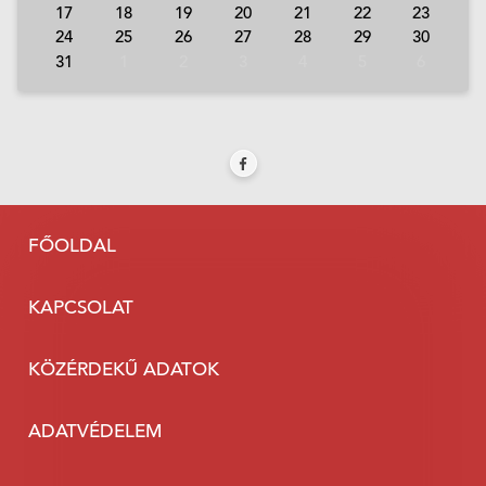
17
18
19
20
21
22
23
24
25
26
27
28
29
30
31
1
2
3
4
5
6
FŐOLDAL
KAPCSOLAT
KÖZÉRDEKŰ ADATOK
ADATVÉDELEM