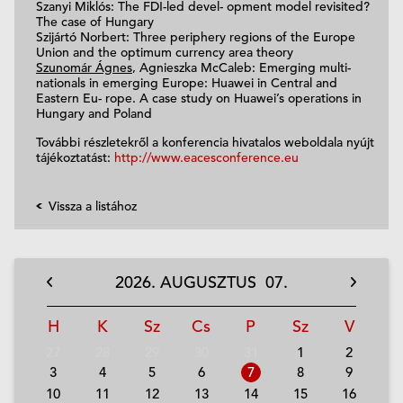
Szanyi Miklós: The FDI-led devel- opment model revisited?
The case of Hungary
Szijártó Norbert: Three periphery regions of the Europe
Union and the optimum currency area theory
Szunomár Ágnes
, Agnieszka McCaleb: Emerging multi-
nationals in emerging Europe: Huawei in Central and
Eastern Eu- rope. A case study on Huawei’s operations in
Hungary and Poland
További részletekről a konferencia hivatalos weboldala nyújt
tájékoztatást:
http://www.eacesconference.eu
Vissza a listához
2026.
AUGUSZTUS
07.
H
K
Sz
Cs
P
Sz
V
27
28
29
30
31
1
2
3
4
5
6
7
8
9
10
11
12
13
14
15
16