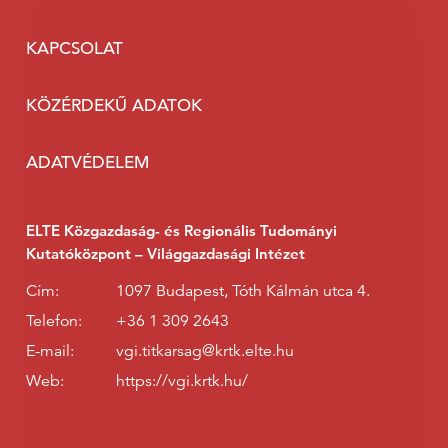
KAPCSOLAT
KÖZÉRDEKŰ ADATOK
ADATVÉDELEM
ELTE Közgazdaság- és Regionális Tudományi
Kutatóközpont – Világgazdasági Intézet
Cím:
1097 Budapest, Tóth Kálmán utca 4.
Telefon:
+36 1 309 2643
E-mail:
vgi.titkarsag@krtk.elte.hu
Web:
https://vgi.krtk.hu/