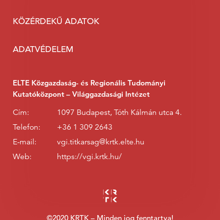
KÖZÉRDEKŰ ADATOK
ADATVÉDELEM
ELTE Közgazdaság- és Regionális Tudományi
Kutatóközpont – Világgazdasági Intézet
Cím:
1097 Budapest, Tóth Kálmán utca 4.
Telefon:
+36 1 309 2643
E-mail:
vgi.titkarsag@krtk.elte.hu
Web:
https://vgi.krtk.hu/
©2020 KRTK – Minden jog fenntartva!