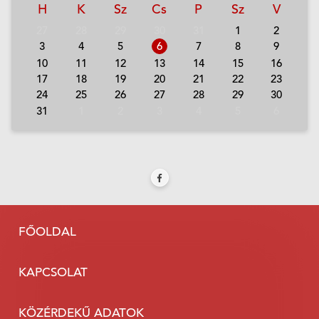
H
K
Sz
Cs
P
Sz
V
27
28
29
30
31
1
2
3
4
5
6
7
8
9
10
11
12
13
14
15
16
17
18
19
20
21
22
23
24
25
26
27
28
29
30
31
1
2
3
4
5
6
FŐOLDAL
KAPCSOLAT
KÖZÉRDEKŰ ADATOK