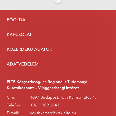
FŐOLDAL
KAPCSOLAT
KÖZÉRDEKŰ ADATOK
ADATVÉDELEM
ELTE Közgazdaság- és Regionális Tudományi
Kutatóközpont – Világgazdasági Intézet
Cím:
1097 Budapest, Tóth Kálmán utca 4.
Telefon:
+36 1 309 2643
E-mail:
vgi.titkarsag@krtk.elte.hu