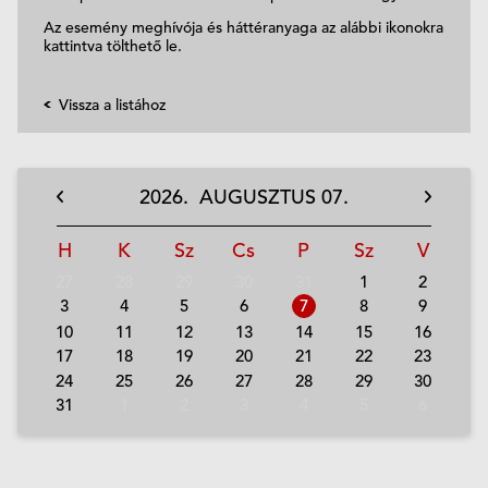
Az esemény meghívója és háttéranyaga az alábbi ikonokra
kattintva tölthető le.
Vissza a listához
2026.
AUGUSZTUS
07.
H
K
Sz
Cs
P
Sz
V
27
28
29
30
31
1
2
3
4
5
6
7
8
9
10
11
12
13
14
15
16
17
18
19
20
21
22
23
24
25
26
27
28
29
30
31
1
2
3
4
5
6