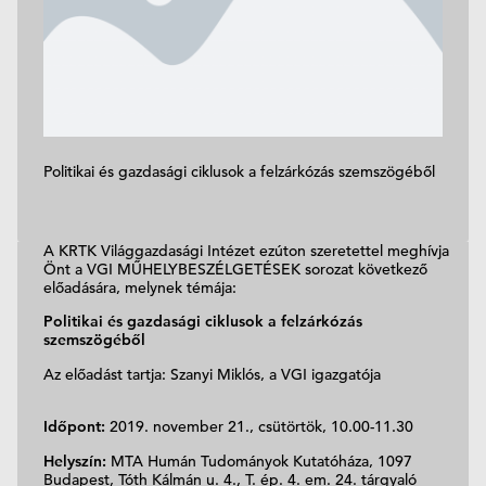
Politikai és gazdasági ciklusok a felzárkózás szemszögéből
A KRTK Világgazdasági Intézet ezúton szeretettel meghívja
Önt a VGI MŰHELYBESZÉLGETÉSEK sorozat következő
előadására, melynek témája:
Politikai és gazdasági ciklusok a felzárkózás
szemszögéből
Az előadást tartja: Szanyi Miklós, a VGI igazgatója
Időpont:
2019. november 21., csütörtök, 10.00-11.30
Helyszín:
MTA Humán Tudományok Kutatóháza, 1097
Budapest, Tóth Kálmán u. 4., T. ép. 4. em. 24. tárgyaló