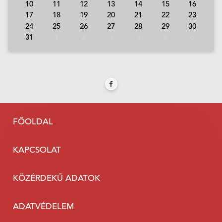
10
11
12
13
14
15
16
17
18
19
20
21
22
23
24
25
26
27
28
29
30
31
1
2
3
4
5
6
FŐOLDAL
KAPCSOLAT
KÖZÉRDEKŰ ADATOK
ADATVÉDELEM