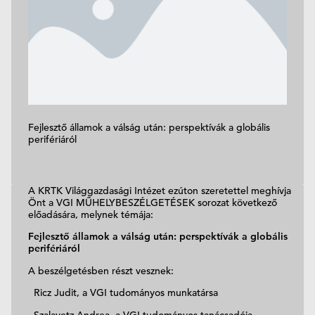
Fejlesztő államok a válság után: perspektívák a globális
perifériáról
A KRTK Világgazdasági Intézet ezúton szeretettel meghívja
Önt a VGI MŰHELYBESZÉLGETÉSEK sorozat következő
előadására, melynek témája:
Fejlesztő államok a válság után: perspektívák a globális
perifériáról
A beszélgetésben részt vesznek:
Ricz Judit, a VGI tudományos munkatársa
Szalavetz Andrea, a VGI tudományos tanácsadója