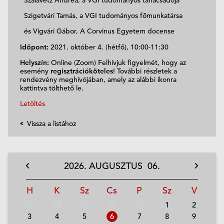
Szigetvári Tamás, a VGI tudományos főmunkatársa
és Vigvári Gábor, A Corvinus Egyetem docense
Időpont:
2021. október 4. (hétfő), 10:00-11:30
Helyszín:
Online (Zoom) Felhívjuk figyelmét, hogy az
esemény
regisztrációköteles
! További részletek a
rendezvény meghívójában, amely az alábbi ikonra
kattintva tölthető le.
Letöltés
Vissza a listához
2026.
AUGUSZTUS
06.
H
K
Sz
Cs
P
Sz
V
27
28
29
30
31
1
2
3
4
5
6
7
8
9