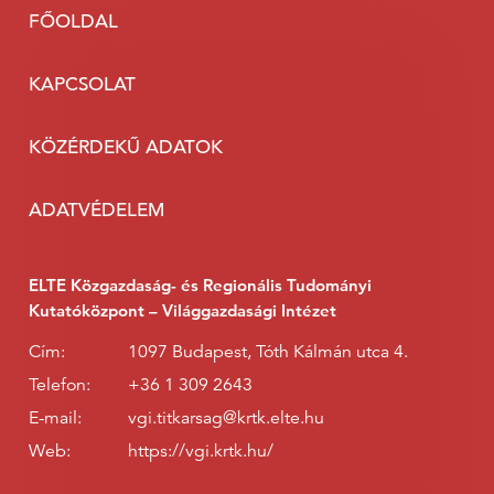
FŐOLDAL
KAPCSOLAT
KÖZÉRDEKŰ ADATOK
ADATVÉDELEM
ELTE Közgazdaság- és Regionális Tudományi
Kutatóközpont – Világgazdasági Intézet
Cím:
1097 Budapest, Tóth Kálmán utca 4.
Telefon:
+36 1 309 2643
E-mail:
vgi.titkarsag@krtk.elte.hu
Web:
https://vgi.krtk.hu/