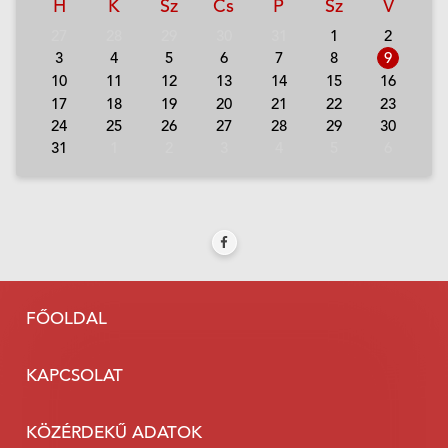
H
K
Sz
Cs
P
Sz
V
27
28
29
30
31
1
2
3
4
5
6
7
8
9
10
11
12
13
14
15
16
17
18
19
20
21
22
23
24
25
26
27
28
29
30
31
1
2
3
4
5
6
FŐOLDAL
KAPCSOLAT
KÖZÉRDEKŰ ADATOK