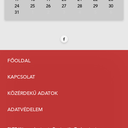
24
25
26
27
28
29
30
31
1
2
3
4
5
6
FŐOLDAL
KAPCSOLAT
KÖZÉRDEKŰ ADATOK
ADATVÉDELEM