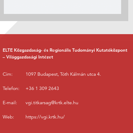
ELTE Közgazdaság- és Regionális Tudományi Kutatóközpont
– Világgazdasági Intézet
Cím:
1097 Budapest, Tóth Kálmán utca 4.
Telefon:
+36 1 309 2643
E-mail:
vgi.titkarsag@krtk.elte.hu
Web:
https://vgi.krtk.hu/