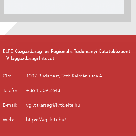
ELTE Közgazdaság- és Regionális Tudományi Kutatóközpont
– Világgazdasági Intézet
Cím:
1097 Budapest, Tóth Kálmán utca 4.
Telefon:
+36 1 309 2643
E-mail:
vgi.titkarsag@krtk.elte.hu
Web:
https://vgi.krtk.hu/