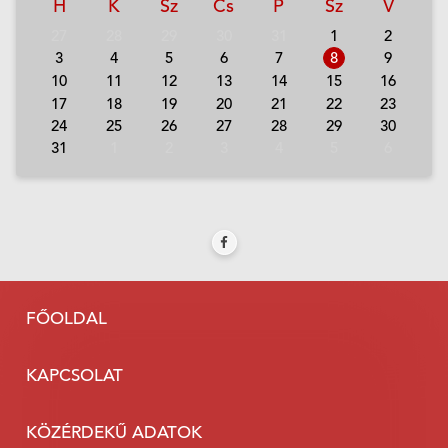
H
K
Sz
Cs
P
Sz
V
27
28
29
30
31
1
2
3
4
5
6
7
8
9
10
11
12
13
14
15
16
17
18
19
20
21
22
23
24
25
26
27
28
29
30
31
1
2
3
4
5
6
FŐOLDAL
KAPCSOLAT
KÖZÉRDEKŰ ADATOK