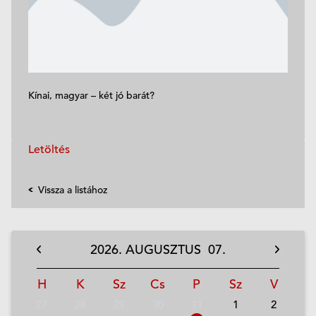
Kínai, magyar – két jó barát?
Letöltés
Vissza a listához
2026.
AUGUSZTUS
07.
H
K
Sz
Cs
P
Sz
V
27
28
29
30
31
1
2