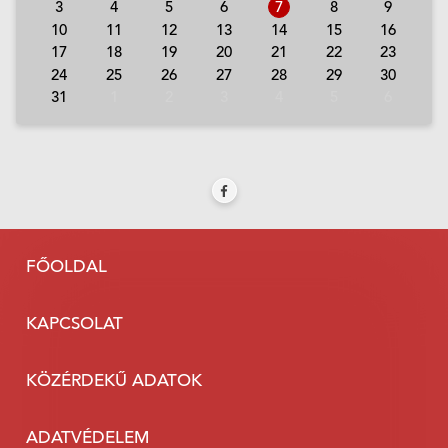
3
4
5
6
7
8
9
10
11
12
13
14
15
16
17
18
19
20
21
22
23
24
25
26
27
28
29
30
31
1
2
3
4
5
6
FŐOLDAL
KAPCSOLAT
KÖZÉRDEKŰ ADATOK
ADATVÉDELEM