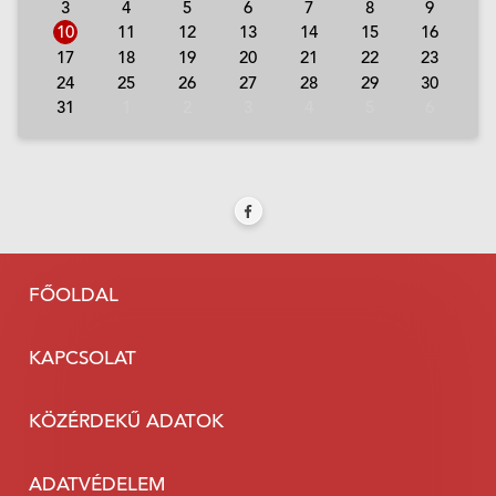
3
4
5
6
7
8
9
10
11
12
13
14
15
16
17
18
19
20
21
22
23
24
25
26
27
28
29
30
31
1
2
3
4
5
6
FŐOLDAL
KAPCSOLAT
KÖZÉRDEKŰ ADATOK
ADATVÉDELEM