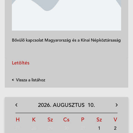
Bővülő kapcsolat Magyarország és a Kínai Népköztársaság
Letöltés
Vissza a listához
2026.
AUGUSZTUS
10.
H
K
Sz
Cs
P
Sz
V
27
28
29
30
31
1
2