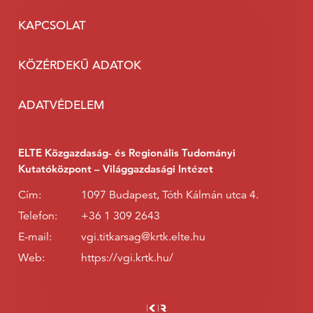
KAPCSOLAT
KÖZÉRDEKŰ ADATOK
ADATVÉDELEM
ELTE Közgazdaság- és Regionális Tudományi
Kutatóközpont – Világgazdasági Intézet
Cím:
1097 Budapest, Tóth Kálmán utca 4.
Telefon:
+36 1 309 2643
E-mail:
vgi.titkarsag@krtk.elte.hu
Web:
https://vgi.krtk.hu/