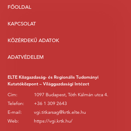
FŐOLDAL
KAPCSOLAT
KÖZÉRDEKŰ ADATOK
ADATVÉDELEM
ELTE Közgazdaság- és Regionális Tudományi
Kutatóközpont – Világgazdasági Intézet
Cím:
1097 Budapest, Tóth Kálmán utca 4.
Telefon:
+36 1 309 2643
E-mail:
vgi.titkarsag@krtk.elte.hu
Web:
https://vgi.krtk.hu/