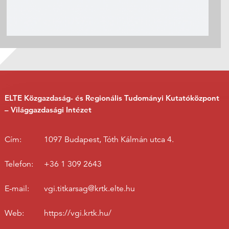
ELTE Közgazdaság- és Regionális Tudományi Kutatóközpont
– Világgazdasági Intézet
Cím:
1097 Budapest, Tóth Kálmán utca 4.
Telefon:
+36 1 309 2643
E-mail:
vgi.titkarsag@krtk.elte.hu
Web:
https://vgi.krtk.hu/