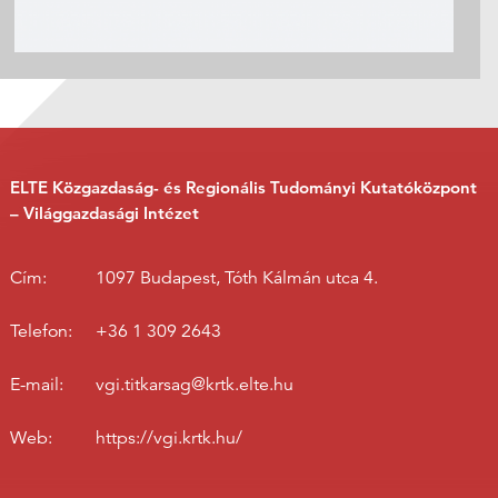
ELTE Közgazdaság- és Regionális Tudományi Kutatóközpont
– Világgazdasági Intézet
Cím:
1097 Budapest, Tóth Kálmán utca 4.
Telefon:
+36 1 309 2643
E-mail:
vgi.titkarsag@krtk.elte.hu
Web:
https://vgi.krtk.hu/