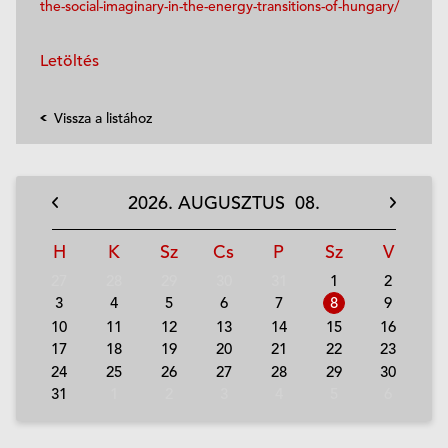
the-social-imaginary-in-the-energy-transitions-of-hungary/
Letöltés
Vissza a listához
2026.
AUGUSZTUS
08.
H
K
Sz
Cs
P
Sz
V
27
28
29
30
31
1
2
3
4
5
6
7
8
9
10
11
12
13
14
15
16
17
18
19
20
21
22
23
24
25
26
27
28
29
30
31
1
2
3
4
5
6