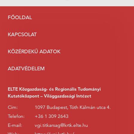
FŐOLDAL
KAPCSOLAT
KÖZÉRDEKŰ ADATOK
ADATVÉDELEM
ELTE Közgazdaság- és Regionális Tudományi
Kutatóközpont – Világgazdasági Intézet
Cím:
1097 Budapest, Tóth Kálmán utca 4.
Telefon:
+36 1 309 2643
E-mail:
vgi.titkarsag@krtk.elte.hu