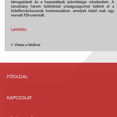
támogatások és a hazautalások jelentősége növekedett. A
tanulmány három különböző országcsoportot különít el a
külsőforrás-bevonás kontextusában, amelyek közül csak egy
maradt FDI-orientált.
Letöltés
Vissza a listához
FŐOLDAL
KAPCSOLAT