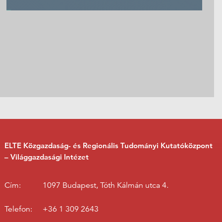
ELTE Közgazdaság- és Regionális Tudományi Kutatóközpont
– Világgazdasági Intézet
Cím:
1097 Budapest, Tóth Kálmán utca 4.
Telefon:
+36 1 309 2643