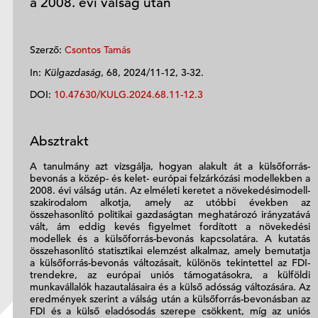
a 2008. évi válság után
Szerző:
Csontos Tamás
In:
Külgazdaság
, 68, 2024/11-12, 3-32.
DOI:
10.47630/KULG.2024.68.11-12.3
Absztrakt
A tanulmány azt vizsgálja, hogyan alakult át a külsőforrás-
bevonás a közép- és kelet- európai felzárkózási modellekben a
2008. évi válság után. Az elméleti keretet a növekedésimodell-
szakirodalom alkotja, amely az utóbbi években az
összehasonlító politikai gazdaságtan meghatározó irányzatává
vált, ám eddig kevés figyelmet fordított a növekedési
modellek és a külsőforrás-bevonás kapcsolatára. A kutatás
összehasonlító statisztikai elemzést alkalmaz, amely bemutatja
a külsőforrás-bevonás változásait, különös tekintettel az FDI-
trendekre, az európai uniós támogatásokra, a külföldi
munkavállalók hazautalásaira és a külső adósság változására. Az
eredmények szerint a válság után a külsőforrás-bevonásban az
FDI és a külső eladósodás szerepe csökkent, míg az uniós