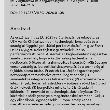
In:
Világpolitika és Közgazdaságtan, 5. évfolyam, 1. szám
2026.,
54-79. o.
DOI: 10.14267/VILPOL2026.01.08
Absztrakt
Az esszé szerint az EU 2025-re útelágazáshoz érkezett: az
USA-val és Kínával szembeni technológiai lemaradás és a
stratégiai függőségek „külső periferizálódást”, míg az Észak–
Dél és Nyugat–Kelet fejlettségi szakadék „belső
periferizálódást” okoz. A szerzők a Draghi-jelentést kiegészítve
amellett érvelnek, hogy e kettős válság hátterében a
neoliberális örökség áll: aszimmetrikus integráció, költségalapú
versenystratégia, iparpolitikai visszavonulás és a technológiai
fejlődés piacra bízása. Friedrich List „fejlődésgazdaságtani”
nézőpontjára támaszkodva öt tanulságot adnak: (1)
szimmetrikus integráció és felzárkóztatás; (2) a termelőerők –
intézmények, tudás, infrastruktúra – építése a rövid távú piaci
érték helyett; (3) iparpolitika mint kulturális-társadalmi
küldetés; (4) innováció és technológia aktív irányítása; (5) a
közérdek elsődlegessége a magánérdekkel szemben. Céljuk
egy ellenállóbb, egységesebb Európa, amely képes
megállítani a belső és külső pozícióvesztést és új pályát nyit.