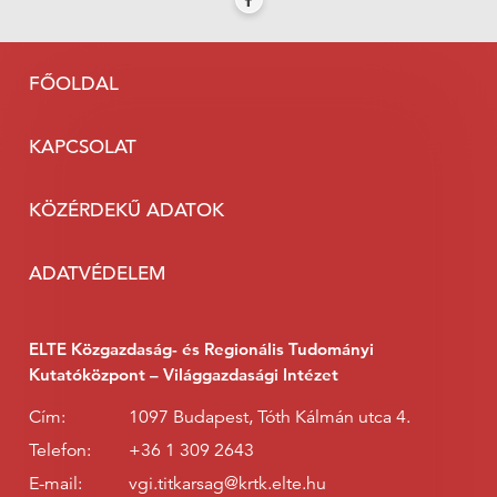
FŐOLDAL
KAPCSOLAT
KÖZÉRDEKŰ ADATOK
ADATVÉDELEM
ELTE Közgazdaság- és Regionális Tudományi
Kutatóközpont – Világgazdasági Intézet
Cím:
1097 Budapest, Tóth Kálmán utca 4.
Telefon:
+36 1 309 2643
E-mail:
vgi.titkarsag@krtk.elte.hu