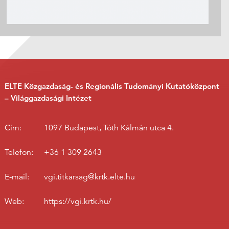
ELTE Közgazdaság- és Regionális Tudományi Kutatóközpont
– Világgazdasági Intézet
Cím:
1097 Budapest, Tóth Kálmán utca 4.
Telefon:
+36 1 309 2643
E-mail:
vgi.titkarsag@krtk.elte.hu
Web:
https://vgi.krtk.hu/